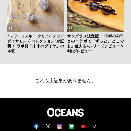
“スワロフスキー クリエイテッド
サングラス決定版！ OWNDAYS
【限
ダイヤモンズ コレクション”が証
とのコラボで「ずっと、どこで
亮
明！ ラボ発「未来のダイヤ」の
も」使える4シリーズデビュー＆
い、
本質
4名がレビュー
これ以上記事がありません。