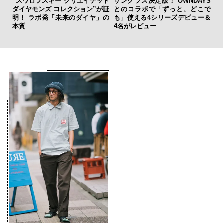
“スワロフスキー クリエイテッド
サングラス決定版！ OWNDAYS
【限
ダイヤモンズ コレクション”が証
とのコラボで「ずっと、どこで
亮
明！ ラボ発「未来のダイヤ」の
も」使える4シリーズデビュー＆
い、
本質
4名がレビュー