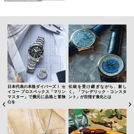
クサ
日本代表の本格ダイバーズ！ セ
伝統を受け継ぎながら、新し
【
DIS
イコー プロスペックス「マリン
く。「フレデリック・コンスタ
テ
マスター」で腕元に品格と冒険
ント」が目指す進化とは
ォ
心を
店