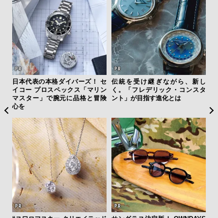
クサ
日本代表の本格ダイバーズ！ セ
伝統を受け継ぎながら、新し
【
DIS
イコー プロスペックス「マリン
く。「フレデリック・コンスタ
テ
マスター」で腕元に品格と冒険
ント」が目指す進化とは
ォ
心を
店