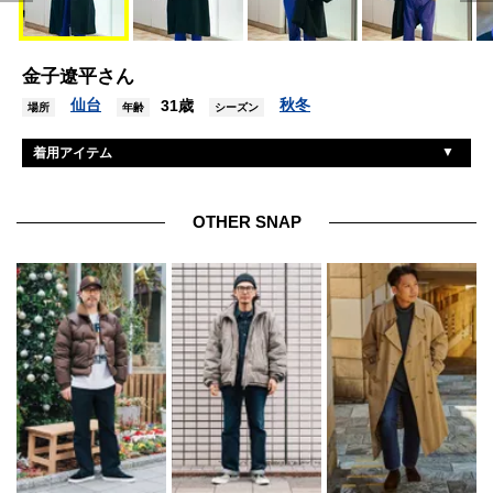
金子遼平さん
仙台
秋冬
31歳
場所
年齢
シーズン
着用アイテム
エス
コート
アルテリア
パーカ
OTHER SNAP
アルテリア
パンツ
ダブルエイチ
シューズ
金子眼鏡
眼鏡
グッチ
バッグ
セイコー
腕時計
グラウンドワイ
ピアス
不明
リング