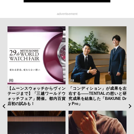
advertisement
ング
【ムーンスウォッチからヴィン
「コンディション」が成果を左
伝
実践
テージまで】「三越ワールドウ
右する——TENTIALの想いと研
く
ォッチフェア」開催。都内百貨
究成果を結集した「BAKUNE Dr
ン
店初の試みも！
y Pro」