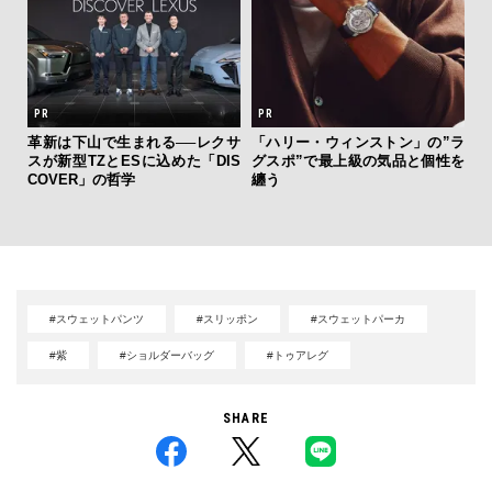
フレ
。ク
革新は下山で生まれる──レクサ
「ハリー・ウィンストン」の”ラ
夏は
幸福
スが新型TZとESに込めた「DIS
グスポ”で最上級の気品と個性を
み
COVER」の哲学
纏う
す
モ
#スウェットパンツ
#スリッポン
#スウェットパーカ
#紫
#ショルダーバッグ
#トゥアレグ
SHARE