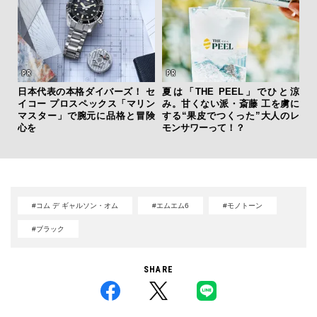
斎
日本代表の本格ダイバーズ！ セ
夏は「THE PEEL」でひと涼
デ
イコー プロスペックス「マリン
み。甘くない派・斎藤 工を虜に
ラ
マスター」で腕元に品格と冒険
する“果皮でつくった”大人のレ
な
心を
モンサワーって！？
#コム デ ギャルソン・オム
#エムエム6
#モノトーン
#ブラック
SHARE