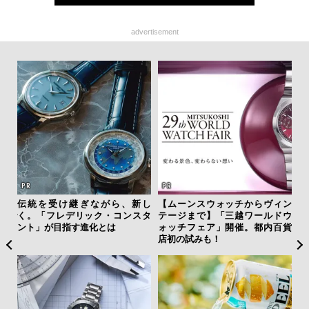
advertisement
AYS
伝統を受け継ぎながら、新し
【ムーンスウォッチからヴィン
「
こで
く。「フレデリック・コンスタ
テージまで】「三越ワールドウ
グ
ー＆
ント」が目指す進化とは
ォッチフェア」開催。都内百貨
纏
店初の試みも！