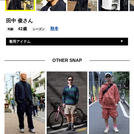
田中 俊さん
秋冬
42歳
年齢
シーズン
着用アイテム
エンノイ
ジャケット
コムデギャルソンオム
パンツ
OTHER SNAP
シーイー
インナー
エムエムシックスメゾンマルジェラ
バッグ