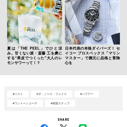
夏は「THE PEEL」でひと涼
日本代表の本格ダイバーズ！ セ
「
み。甘くない派・斎藤 工を虜に
イコー プロスペックス「マリン
グ
する“果皮でつくった”大人のレ
マスター」で腕元に品格と冒険
纏
モンサワーって！？
心を
#ベスト
#ザ・ノース・フェイス
#バブアー
#ワントーンコーデ
#韓国スナップ
SHARE