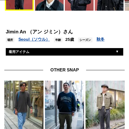
Jimin An （アン ジミン）さん
Seoul（ソウル）
秋冬
25歳
場所
年齢
シーズン
着用アイテム
バブアー
ジャケット
ササフラス
ベスト
OTHER SNAP
ポロラルフローレン
シャツ
ザノースフェイス パープルレーベル
パンツ
ハルタ
シューズ
カシオ
腕時計
ジェントルモンスター
眼鏡