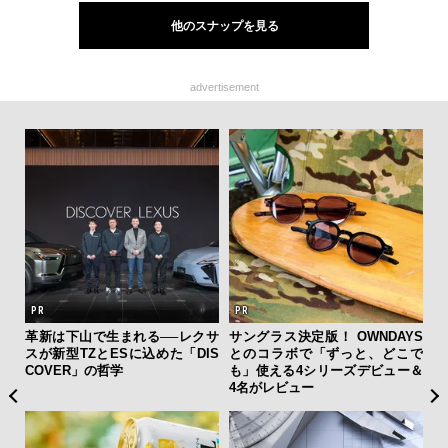
他のスナップを見る
advertisement
ァン
革新は下山で生まれる──レクサ
サングラス決定版！ OWNDAYS
【限
で”時
スが新型TZとESに込めた「DIS
とのコラボで「ずっと、どこで
亮
COVER」の哲学
も」使える4シリーズデビュー＆
い、
4名がレビュー