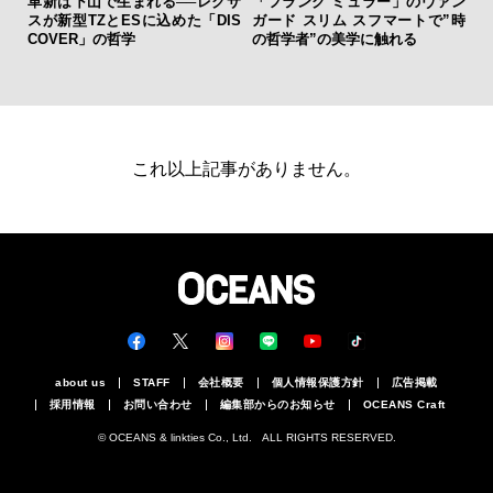
革新は下山で生まれる──レクサ
「フランク ミュラー」のヴァン
サン
スが新型TZとESに込めた「DIS
ガード スリム スフマートで”時
と
COVER」の哲学
の哲学者”の美学に触れる
も
4名
これ以上記事がありません。
about us
STAFF
会社概要
個人情報保護方針
広告掲載
採用情報
お問い合わせ
編集部からのお知らせ
OCEANS Craft
© OCEANS & linkties Co., Ltd. ALL RIGHTS RESERVED.