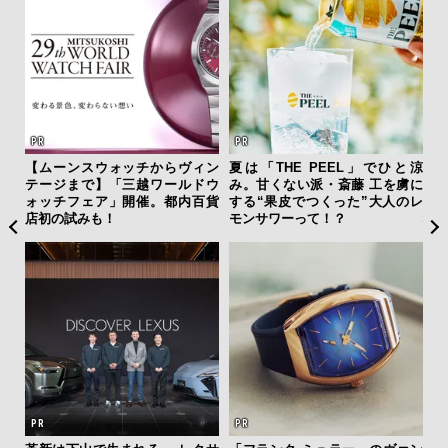
テッド
【ムーンスウォッチからヴィン
夏は「THE PEEL」でひと涼
日
”が証
テージまで】「三越ワールドウ
み。甘くない派・斎藤 工を虜に
イ
」の
ォッチフェア」開催。都内百貨
する“果皮でつくった”大人のレ
マ
店初の試みも！
モンサワーって！？
心