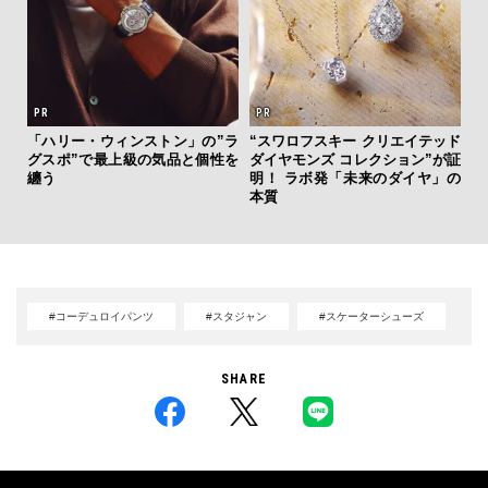
「ハリー・ウィンストン」の”ラ
“スワロフスキー クリエイテッド
「
グスポ”で最上級の気品と個性を
ダイヤモンズ コレクション”が証
右す
纏う
明！ ラボ発「未来のダイヤ」の
究成
本質
y P
#コーデュロイパンツ
#スタジャン
#スケーターシューズ
SHARE