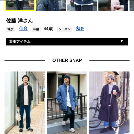
佐藤 洋さん
仙台
秋冬
44歳
場所
年齢
シーズン
着用アイテム
ゲームスポーツウェア
ジャケット
キャンバー
トレーナー
OTHER SNAP
ヘインズ
Tシャツ
リカルドメッサ
パンツ
ヴァンズ
シューズ
ティファニー
リング