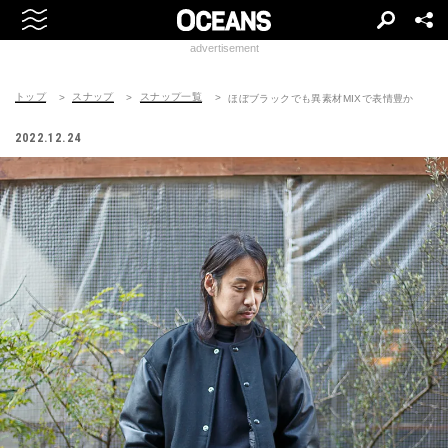
advertisement
トップ
スナップ
スナップ一覧
ほぼブラックでも異素材MIXで表情豊か
2022.12.24