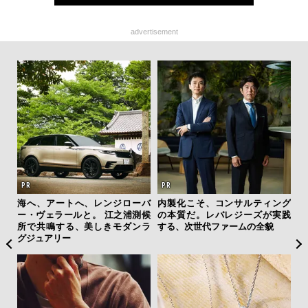
advertisement
ひと涼
海へ、アートへ、レンジローバ
内製化こそ、コンサルティング
サン
虜に
ー・ヴェラールと。 江之浦測候
の本質だ。レバレジーズが実践
と
のレ
所で共鳴する、美しきモダンラ
する、次世代ファームの全貌
も
グジュアリー
4名