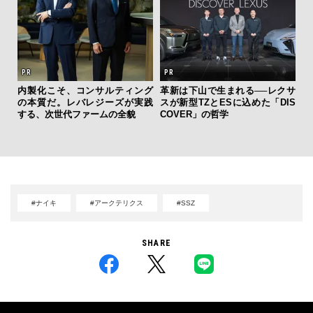
”ラ
内製化こそ、コンサルティング
革新は下山で生まれる──レクサ
伝
性を
の本質だ。レバレジーズが実践
スが新型TZとESに込めた「DIS
く
する、次世代ファームの全貌
COVER」の哲学
ン
#ナイキ
#アークテリクス
#SSZ
SHARE