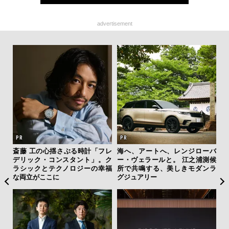
advertisement
テッド
斎藤 工の心揺さぶる時計「フレ
海へ、アートへ、レンジローバ
夏は
”が証
デリック・コンスタント」。ク
ー・ヴェラールと。 江之浦測候
み
」の
ラシックとテクノロジーの幸福
所で共鳴する、美しきモダンラ
す
な両立がここに
グジュアリー
モ