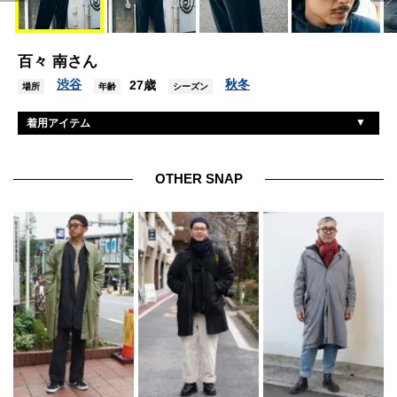
百々 南さん
渋谷
秋冬
27歳
場所
年齢
シーズン
着用アイテム
アークテリクス×ビームス
ジャケット/アウター
SSZ
パンツ
OTHER SNAP
ナイキ
スニーカー