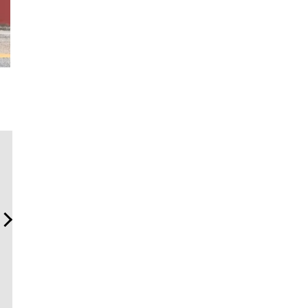
内製化こそ、コンサルティ
革新は下山で生まれる──レ
「フラン