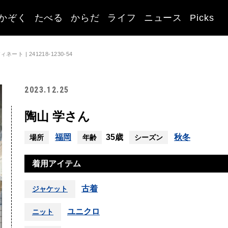
かぞく
たべる
からだ
ライフ
ニュース
Picks
ト | 241218-1230-54
2023.12.25
陶山 学さん
福岡
35歳
秋冬
場所
年齢
シーズン
着用アイテム
古着
ジャケット
ユニクロ
ニット