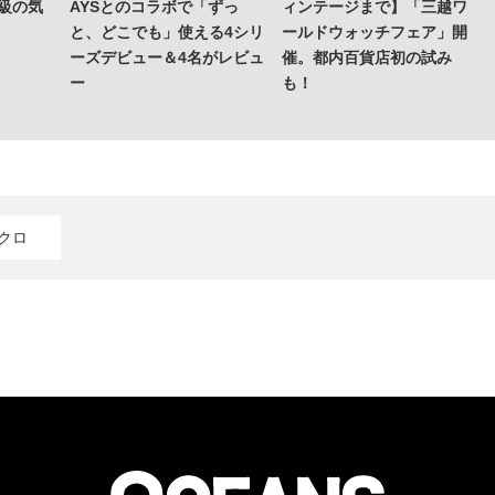
上級の気
AYSとのコラボで「ずっ
ィンテージまで】「三越ワ
と、どこでも」使える4シリ
ールドウォッチフェア」開
ーズデビュー＆4名がレビュ
催。都内百貨店初の試み
ー
も！
クロ