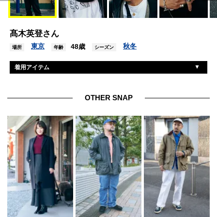
髙木英登さん
東京
秋冬
48歳
場所
年齢
シーズン
着用アイテム
天神ワークス
ジャケット
天神ワークス
ブーツ
OTHER SNAP
古着
カーディガン
古着
パンツ