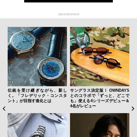
advertisement
を左
伝統を受け継ぎながら、新し
サングラス決定版！ OWNDAYS
【限
いと研
く。「フレデリック・コンスタ
とのコラボで「ずっと、どこで
亮
 Dr
ント」が目指す進化とは
も」使える4シリーズデビュー＆
い、
4名がレビュー