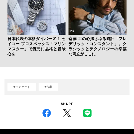
日本代表の本格ダイバーズ！ セ
斎藤 工の心揺さぶる時計「フレ
「
イコー プロスペックス「マリン
デリック・コンスタント」。ク
グ
マスター」で腕元に品格と冒険
ラシックとテクノロジーの幸福
纏
心を
な両立がここに
#ジャケット
#古着
SHARE