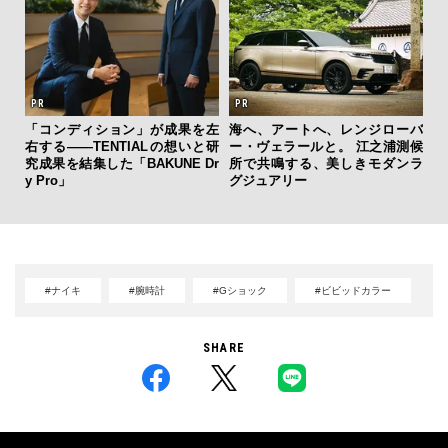
ィン
「コンディション」が成果を左
海へ、アートへ、レンジローバ
夏は
ドウ
右する——TENTIALの想いと研
ー・ヴェラールと。 江之浦測候
み
百貨
究成果を結集した「BAKUNE Dr
所で共鳴する、美しきモダンラ
す
y Pro」
グジュアリー
モ
#ナイキ
#腕時計
#Gショック
#ビビッドカラー
SHARE