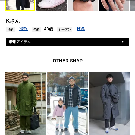
Kさん
渋谷
秋冬
43歳
場所
年齢
シーズン
着用アイテム
ミンナノ
パーカ
ナイキ
スニーカー
OTHER SNAP
マウンテンリサーチ
バッグ
Gショック
腕時計