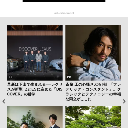
advertisement
AYS
革新は下山で生まれる──レクサ
斎藤 工の心揺さぶる時計「フレ
内
こで
スが新型TZとESに込めた「DIS
デリック・コンスタント」。ク
の
ー＆
COVER」の哲学
ラシックとテクノロジーの幸福
す
な両立がここに