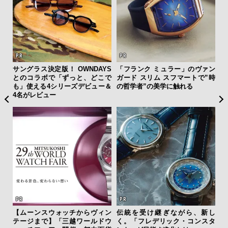
”ラ
サングラス決定版！ OWNDAYS
「フランク ミュラー」のヴァン
「
性を
とのコラボで「ずっと、どこで
ガード スリム スフマートで”時
右す
も」使える4シリーズデビュー＆
の哲学者”の美学に触れる
究成
4名がレビュー
y P
【ムーンスウォッチからヴィン
伝統を受け継ぎながら、新し
革
テージまで】「三越ワールドウ
く。「フレデリック・コンスタ
スが