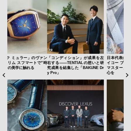
ァン
「コンディション」が成果を左
日本代表の本格ダイバーズ！ セ
夏は
で”時
右する——TENTIALの想いと研
イコー プロスペックス「マリン
み
究成果を結集した「BAKUNE Dr
マスター」で腕元に品格と冒険
す
y Pro」
心を
モ