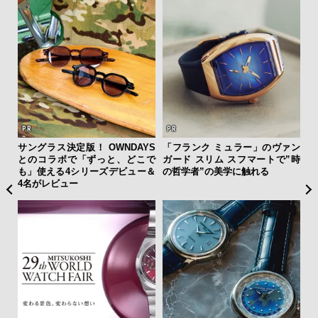
”ラ
サングラス決定版！ OWNDAYS
「フランク ミュラー」のヴァン
「
性を
とのコラボで「ずっと、どこで
ガード スリム スフマートで”時
右す
も」使える4シリーズデビュー＆
の哲学者”の美学に触れる
究成
4名がレビュー
y P