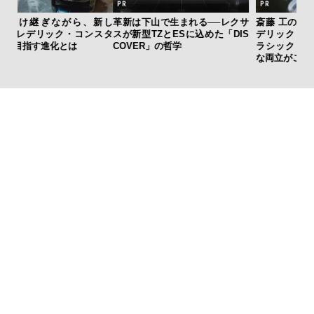
新し
革新は下山で生まれる──レクサ
斎藤 工の心揺さぶる時計「フレ
“ス
スタ
スが新型TZとESに込めた「DIS
デリック・コンスタント」。ク
ダイ
COVER」の哲学
ラシックとテクノロジーの幸福
明
な両立がここに
本