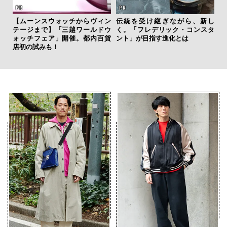
【ムーンスウォッチからヴィン
伝統を受け継ぎながら、新し
革
テージまで】「三越ワールドウ
く。「フレデリック・コンスタ
スが
ォッチフェア」開催。都内百貨
ント」が目指す進化とは
CO
店初の試みも！