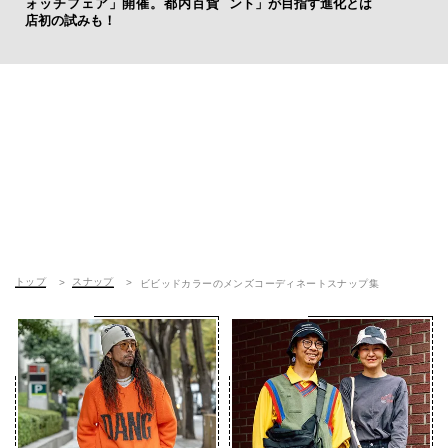
ォッチフェア」開催。都内百貨
ント」が目指す進化とは
CO
店初の試みも！
トップ
スナップ
ビビッドカラーのメンズコーディネートスナップ集