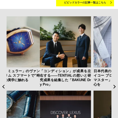
ビビッドカラーの記事一覧はこちら
ァン
「コンディション」が成果を左
日本代表の本格ダイバーズ！ セ
夏は
で”時
右する——TENTIALの想いと研
イコー プロスペックス「マリン
み
究成果を結集した「BAKUNE Dr
マスター」で腕元に品格と冒険
す
y Pro」
心を
モ