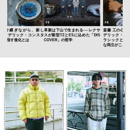
新し
革新は下山で生まれる──レクサ
斎藤 工の心揺さぶる時計「フレ
“ス
スタ
スが新型TZとESに込めた「DIS
デリック・コンスタント」。ク
ダイ
COVER」の哲学
ラシックとテクノロジーの幸福
明
な両立がここに
本