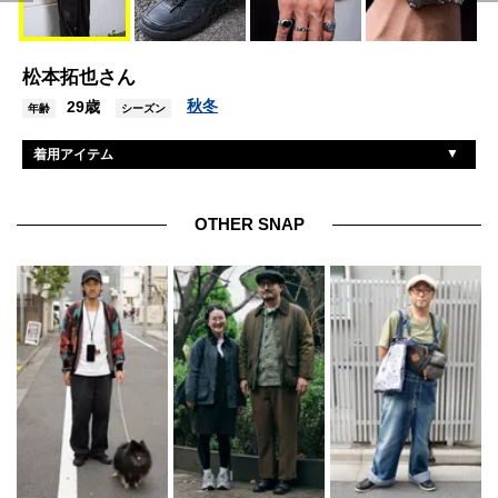
松本拓也さん
秋冬
29歳
年齢
シーズン
着用アイテム
ワイルドシングス
ジャケット
ユニクロ
パンツ
OTHER SNAP
古着
スニーカー
カーニー
サングラス