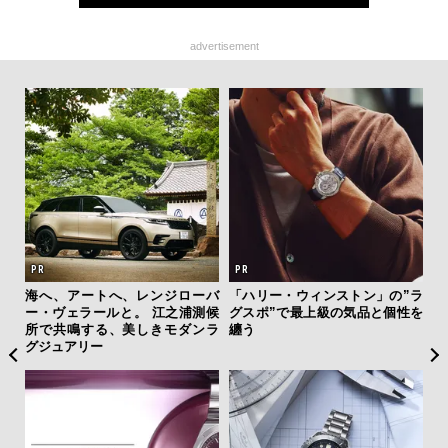
advertisement
を左
海へ、アートへ、レンジローバ
「ハリー・ウィンストン」の”ラ
革
いと研
ー・ヴェラールと。 江之浦測候
グスポ”で最上級の気品と個性を
スが
 Dr
所で共鳴する、美しきモダンラ
纏う
CO
グジュアリー