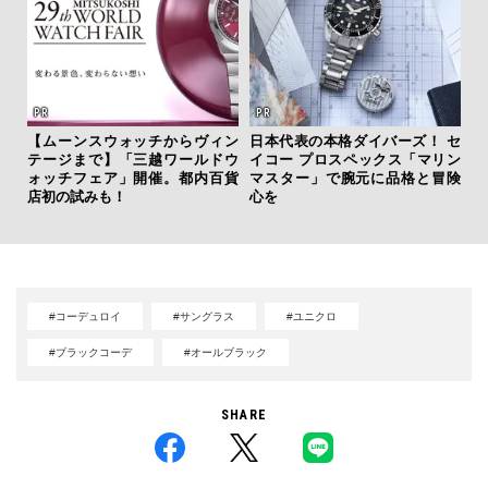
サン
【ムーンスウォッチからヴィン
日本代表の本格ダイバーズ！ セ
と
テージまで】「三越ワールドウ
イコー プロスペックス「マリン
も
ォッチフェア」開催。都内百貨
マスター」で腕元に品格と冒険
4名
店初の試みも！
心を
#コーデュロイ
#サングラス
#ユニクロ
#ブラックコーデ
#オールブラック
SHARE