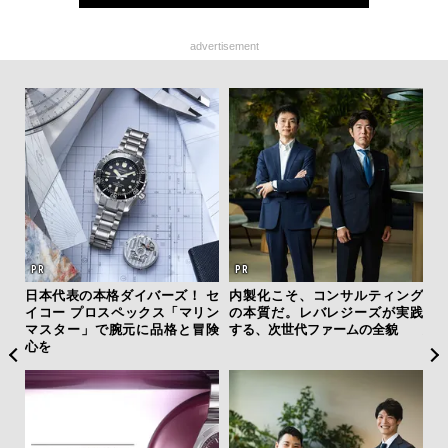
advertisement
ひと涼
日本代表の本格ダイバーズ！ セ
内製化こそ、コンサルティング
「
虜に
イコー プロスペックス「マリン
の本質だ。レバレジーズが実践
グ
のレ
マスター」で腕元に品格と冒険
する、次世代ファームの全貌
纏
心を