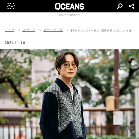
advertisement
トップ
スナップ
スナップ一覧
柄物ブルゾンとチノで魅せる上品スタイル
2024.11.16