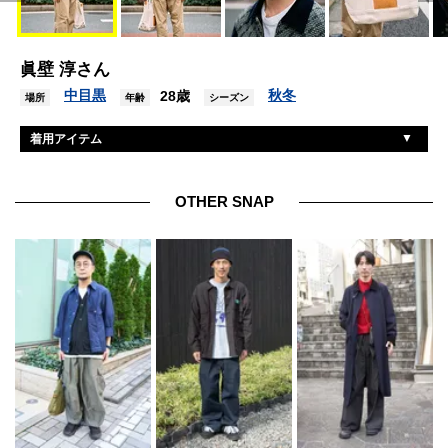
眞壁 淳さん
中目黒
秋冬
28歳
場所
年齢
シーズン
着用アイテム
ナイスネス
ブルゾン
ウエストオーバーオールズ
Tシャツ
OTHER SNAP
カンタータ
パンツ
バーニーズニューヨーク
シューズ
ユウイチトヤマ
眼鏡
エンダースキーマ
バッグ
トムウッド
リング