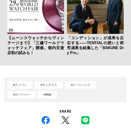
【ムーンスウォッチからヴィン
「コンディション」が成果を左
【限
テージまで】「三越ワールドウ
右する——TENTIALの想いと研
亮
ォッチフェア」開催。都内百貨
究成果を結集した「BAKUNE Dr
い、
店初の試みも！
y Pro」
#チノパン
#サングラス
#トートバッグ
#ローファー
#柄物
SHARE