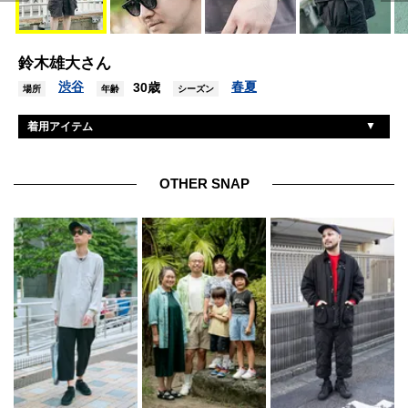
鈴木雄大さん
渋谷
春夏
30歳
場所
年齢
シーズン
着用アイテム
ビズビム
スウェット
ヘインズ
Tシャツ
OTHER SNAP
ワイルドライフテーラー
ショーツ
レッドウィング×ノンネイティブ
靴
ジュリアスタートオプティカル
サングラス