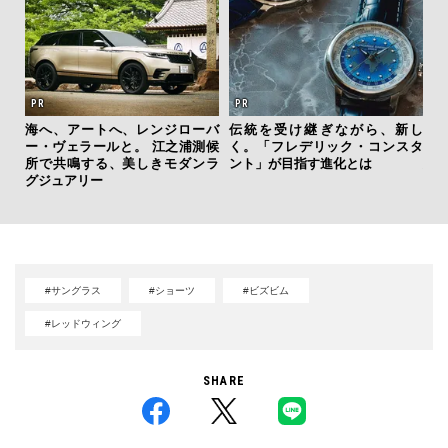
海へ、アートへ、レンジローバ
伝統を受け継ぎながら、新し
「
ー・ヴェラールと。 江之浦測候
く。「フレデリック・コンスタ
グ
所で共鳴する、美しきモダンラ
ント」が目指す進化とは
纏
グジュアリー
#サングラス
#ショーツ
#ビズビム
#レッドウィング
SHARE