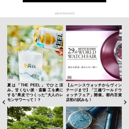
advertisement
夏は「THE PEEL」でひと涼
【ムーンスウォッチからヴィン
“ス
み。甘くない派・斎藤 工を虜に
テージまで】「三越ワールドウ
ダイ
する“果皮でつくった”大人のレ
ォッチフェア」開催。都内百貨
明
モンサワーって！？
店初の試みも！
本