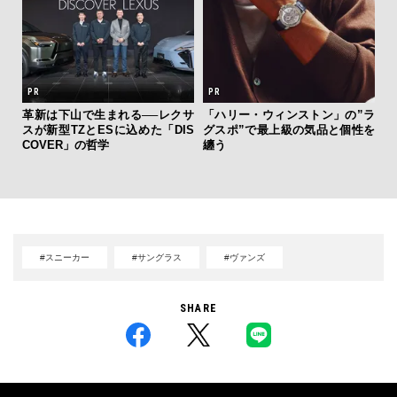
新し
革新は下山で生まれる──レクサ
「ハリー・ウィンストン」の”ラ
「
スタ
スが新型TZとESに込めた「DIS
グスポ”で最上級の気品と個性を
ガー
COVER」の哲学
纏う
の哲
#スニーカー
#サングラス
#ヴァンズ
SHARE