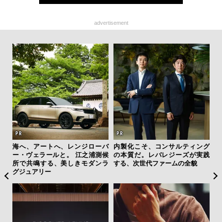
advertisement
ひと涼
海へ、アートへ、レンジローバ
内製化こそ、コンサルティング
“ス
虜に
ー・ヴェラールと。 江之浦測候
の本質だ。レバレジーズが実践
ダイ
のレ
所で共鳴する、美しきモダンラ
する、次世代ファームの全貌
明
グジュアリー
本