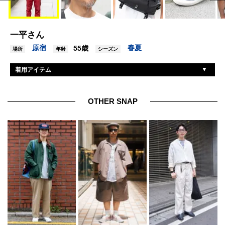
一平さん
原宿
春夏
55歳
場所
年齢
シーズン
着用アイテム
ヴァンズ
スニーカー
クローム
バッグ
OTHER SNAP
イジピジ
サングラス