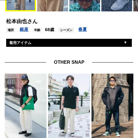
松本由也さん
銀座
春夏
68歳
場所
年齢
シーズン
着用アイテム
ニューバランス
スニーカー
OTHER SNAP