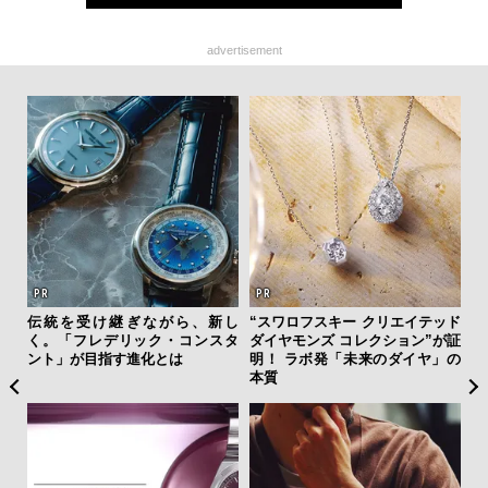
advertisement
クサ
伝統を受け継ぎながら、新し
“スワロフスキー クリエイテッド
サン
DIS
く。「フレデリック・コンスタ
ダイヤモンズ コレクション”が証
と
ント」が目指す進化とは
明！ ラボ発「未来のダイヤ」の
も
本質
4名