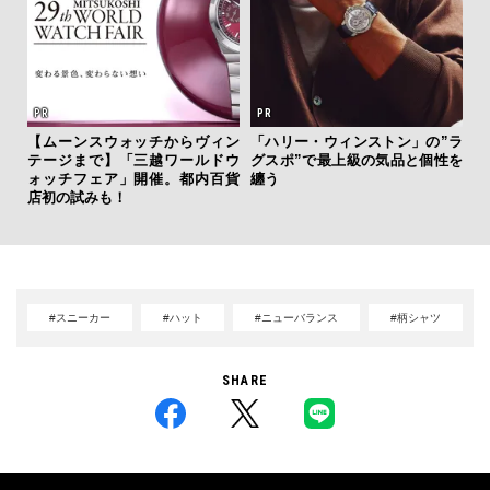
ひと涼
虜に
【ムーンスウォッチからヴィン
「ハリー・ウィンストン」の”ラ
「
のレ
テージまで】「三越ワールドウ
グスポ”で最上級の気品と個性を
右す
ォッチフェア」開催。都内百貨
纏う
究成
店初の試みも！
y P
#スニーカー
#ハット
#ニューバランス
#柄シャツ
SHARE