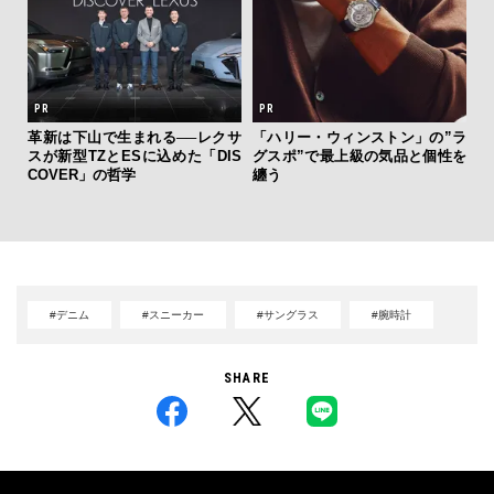
ひと涼
革新は下山で生まれる──レクサ
「ハリー・ウィンストン」の”ラ
伝
虜に
スが新型TZとESに込めた「DIS
グスポ”で最上級の気品と個性を
く
のレ
COVER」の哲学
纏う
ン
#デニム
#スニーカー
#サングラス
#腕時計
SHARE