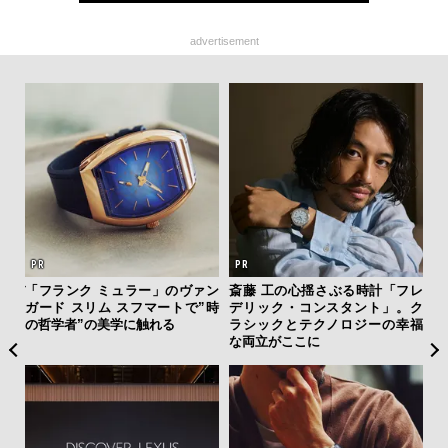
advertisement
ーバ
「フランク ミュラー」のヴァン
斎藤 工の心揺さぶる時計「フレ
内
測候
ガード スリム スフマートで”時
デリック・コンスタント」。ク
の
ンラ
の哲学者”の美学に触れる
ラシックとテクノロジーの幸福
す
な両立がここに