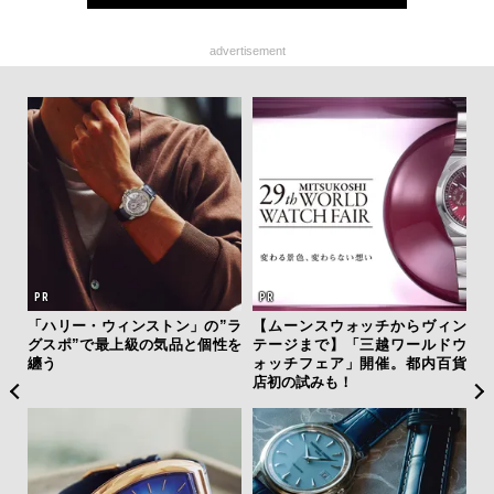
advertisement
「ハリー・ウィンストン」の”ラ
【ムーンスウォッチからヴィン
サン
グスポ”で最上級の気品と個性を
テージまで】「三越ワールドウ
と
纏う
ォッチフェア」開催。都内百貨
も
店初の試みも！
4名