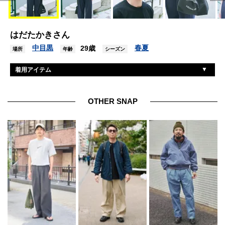
はだたかきさん
中目黒
春夏
29歳
場所
年齢
シーズン
着用アイテム
コムデギャルソンオム
Tシャツ
アーペーセー
パンツ
OTHER SNAP
メゾンマルジェラ
シューズ
アイヴァン
眼鏡
アーニーパロ
バッグ
アップル
腕時計
ディガウェル
ベルト