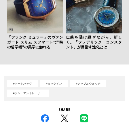
「フランク ミュラー」のヴァン
伝統を受け継ぎながら、新し
坂
ガード スリム スフマートで”時
く。「フレデリック・コンスタ
クス
の哲学者”の美学に触れる
ント」が目指す進化とは
か
#トートバッグ
#タックイン
#アップルウォッチ
#ジャーマントレーナー
SHARE