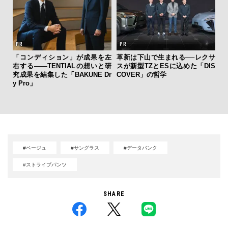
「コンディション」が成果を左
革新は下山で生まれる──レクサ
右する——TENTIALの想いと研
スが新型TZとESに込めた「DIS
伝
究成果を結集した「BAKUNE Dr
COVER」の哲学
く
y Pro」
ン
#ベージュ
#サングラス
#データバンク
#ストライプパンツ
SHARE