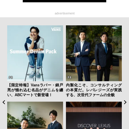
advertisement
ァン
【限定特報】Vansラバー・錦戸
内製化こそ、コンサルティング
「
で”時
亮が惚れ込む名品がデニムを纏
の本質だ。レバレジーズが実践
グ
い、ABCマートで新登場！
する、次世代ファームの全貌
纏