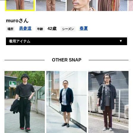
muroさん
表参道
春夏
42歳
場所
年齢
シーズン
着用アイテム
フィンガリン
カーディガン
バディーヤ
シャツ
OTHER SNAP
エーアイイー
パンツ
チャムラ
シューズ
ギュパール
眼鏡
カシオ
腕時計
ノゾク
アクセサリー