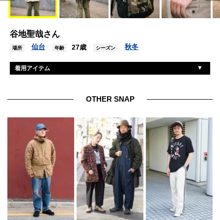
谷地聖哉さん
仙台
秋冬
27歳
場所
年齢
シーズン
着用アイテム
古着
コート
ユニクロ
パンツ
OTHER SNAP
サカイ×ナイキ
シューズ
シュプリーム
バッグ
アップル
腕時計