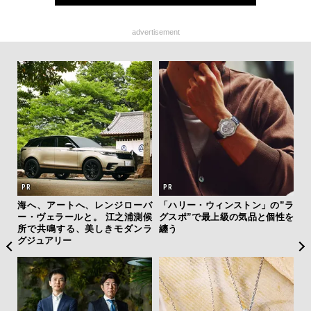
advertisement
を左
海へ、アートへ、レンジローバ
「ハリー・ウィンストン」の”ラ
夏は
いと研
ー・ヴェラールと。 江之浦測候
グスポ”で最上級の気品と個性を
み
 Dr
所で共鳴する、美しきモダンラ
纏う
す
グジュアリー
モ