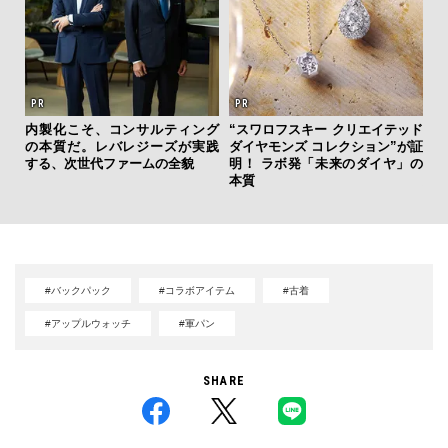
ァン
内製化こそ、コンサルティング
“スワロフスキー クリエイテッド
【
で”時
の本質だ。レバレジーズが実践
ダイヤモンズ コレクション”が証
テ
する、次世代ファームの全貌
明！ ラボ発「未来のダイヤ」の
ォ
本質
店
#バックパック
#コラボアイテム
#古着
#アップルウォッチ
#軍パン
SHARE