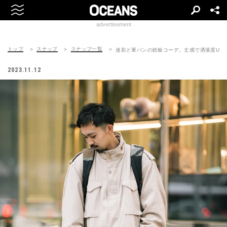
advertisement
トップ
スナップ
スナップ一覧
迷彩と軍パンの鉄板コーデ。丈感で洒落度UP
2023.11.12