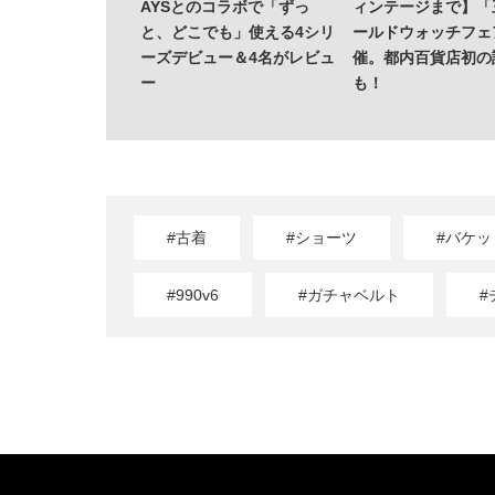
AYSとのコラボで「ずっ
ィンテージまで】「
と、どこでも」使える4シリ
ールドウォッチフェ
ーズデビュー＆4名がレビュ
催。都内百貨店初の
ー
も！
#古着
#ショーツ
#バケッ
#990v6
#ガチャベルト
#