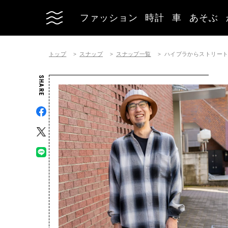
ファッション
時計
車
あそぶ
トップ
スナップ
スナップ一覧
ハイブラからストリー
SHARE