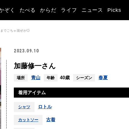
かぞく
たべる
からだ
ライフ
ニュース
Picks
トまでごちゃ混ぜが◎
2023.09.10
加藤修一さん
青山
40歳
春夏
場所
年齢
シーズン
着用アイテム
ロトル
シャツ
古着
カットソー