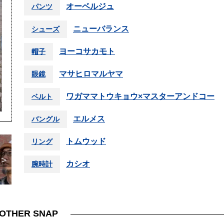
オーベルジュ
パンツ
ニューバランス
シューズ
ヨーコサカモト
帽子
マサヒロマルヤマ
眼鏡
ワガママトウキョウ×マスターアンドコー
ベルト
エルメス
バングル
トムウッド
リング
＞
カシオ
腕時計
OTHER SNAP