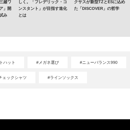
三越ワ
しく。「フレデリック・コ
クサスが新型TZとESに込め
ア」開
ンスタント」が目指す進化
た「DISCOVER」の哲学
試み
とは
トハット
#メガネ選び
#ニューバランス990
チェックシャツ
#ラインソックス