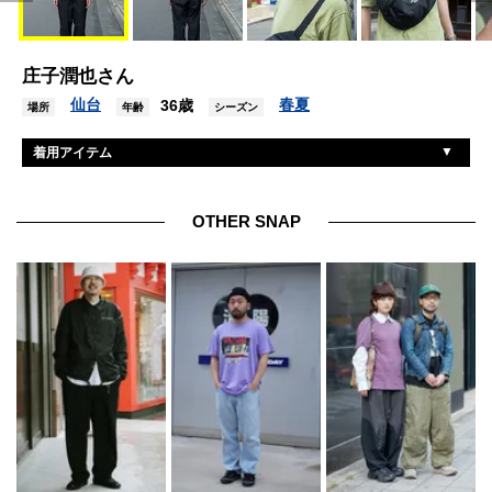
庄子潤也さん
仙台
春夏
36歳
場所
年齢
シーズン
着用アイテム
チャンピオン
Tシャツ
ニコアンド
パンツ
OTHER SNAP
ユニクロ
シューズ
ザノースフェイス
バッグ