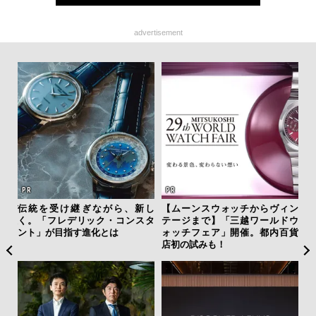
advertisement
ーバ
伝統を受け継ぎながら、新し
【ムーンスウォッチからヴィン
夏は
測候
く。「フレデリック・コンスタ
テージまで】「三越ワールドウ
み
ンラ
ント」が目指す進化とは
ォッチフェア」開催。都内百貨
す
店初の試みも！
モ