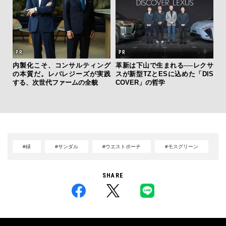
AYS
内製化こそ、コンサルティング
革新は下山で生まれる──レクサ
“ス
こで
の本質だ。レバレジーズが実践
スが新型TZとESに込めた「DIS
ダイ
ー＆
する、次世代ファームの全貌
COVER」の哲学
明
本
#緑
#サンダル
#ウエストポーチ
#モスグリーン
SHARE