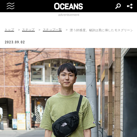
advertisement
トップ
スナップ
スナップ一覧
漂う好感度。秘訣は黒に挿したモスグリーン
2023.09.02