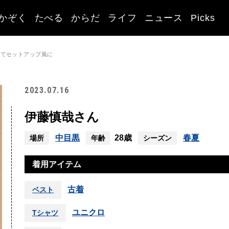
かぞく
たべる
からだ
ライフ
ニュース
Picks
えてセットアップ風に
2023.07.16
伊藤慎哉さん
中目黒
28歳
春夏
場所
年齢
シーズン
着用アイテム
古着
ベスト
ユニクロ
Tシャツ