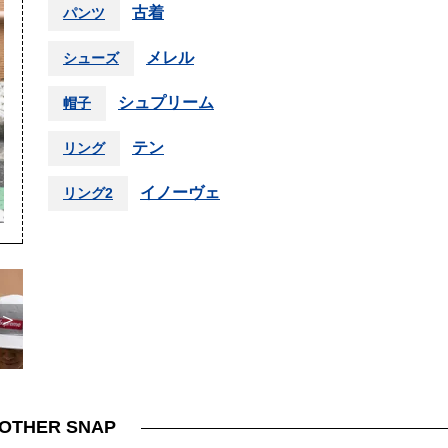
古着
パンツ
メレル
シューズ
シュプリーム
帽子
テン
リング
イノーヴェ
リング2
＞
OTHER SNAP