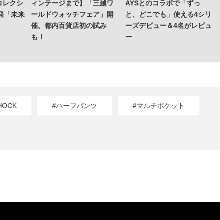
コレクシ
ィンテージまで】「三越ワ
AYSとのコラボで「ずっ
発「未来
ールドウォッチフェア」開
と、どこでも」使える4シリ
催。都内百貨店初の試み
ーズデビュー＆4名がレビュ
も！
ー
HOCK
#ハーフパンツ
#マルチポケット