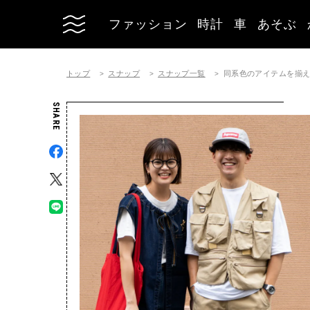
ファッション
時計
車
あそぶ
トップ
スナップ
スナップ一覧
同系色のアイテムを揃
SHARE