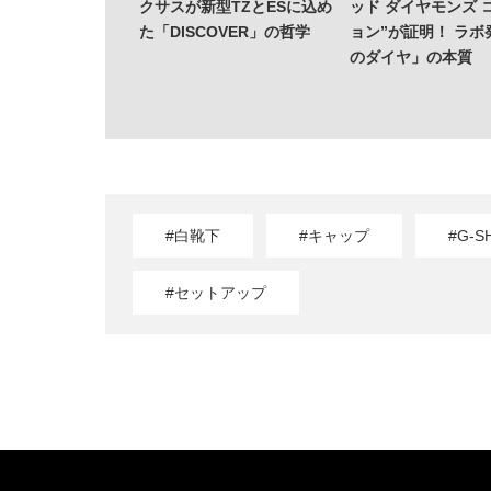
クサスが新型TZとESに込め
ッド ダイヤモンズ 
た「DISCOVER」の哲学
ョン”が証明！ ラボ
のダイヤ」の本質
#白靴下
#キャップ
#G-S
#セットアップ