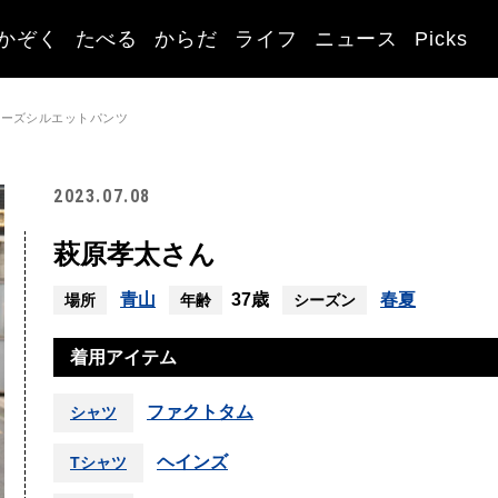
かぞく
たべる
からだ
ライフ
ニュース
Picks
ルーズシルエットパンツ
2023.07.08
萩原孝太さん
青山
37歳
春夏
場所
年齢
シーズン
着用アイテム
ファクトタム
シャツ
ヘインズ
Tシャツ