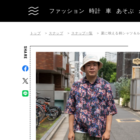
ファッション
時計
車
あそぶ
トップ
スナップ
スナップ一覧
夏に映える柄シャツ＆
SHARE