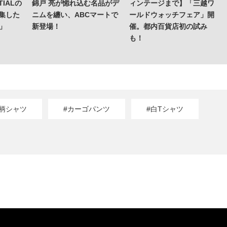
IALの
錦戸 亮が惚れ込む名品がデ
ィンテージまで】「三越ワ
集した
ニムを纏い、ABCマートで
ールドウォッチフェア」開
o」
新登場！
催。都内百貨店初の試み
も！
#柄シャツ
#カーゴパンツ
#白Tシャツ