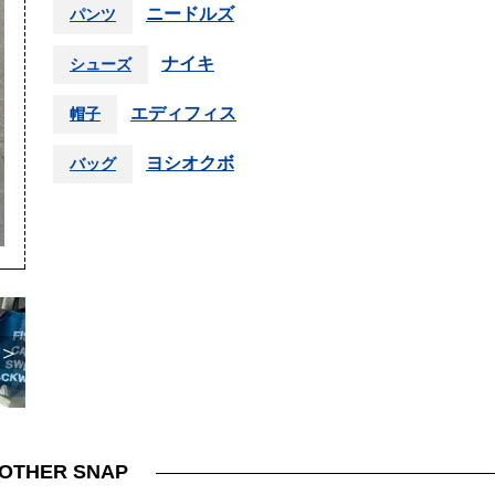
ニードルズ
パンツ
ナイキ
シューズ
エディフィス
帽子
ヨシオクボ
バッグ
＞
OTHER SNAP