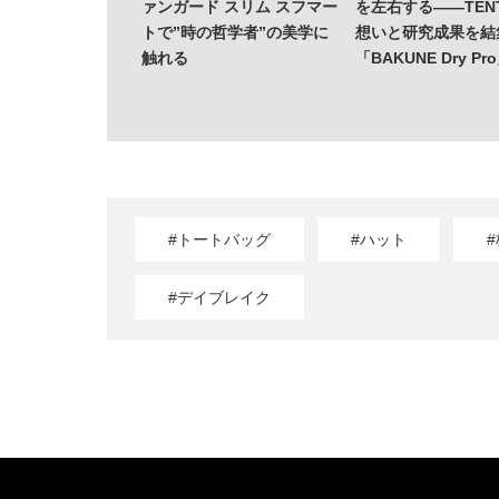
ァンガード スリム スフマー
を左右する——TENT
トで”時の哲学者”の美学に
想いと研究成果を結
触れる
「BAKUNE Dry Pr
#トートバッグ
#ハット
#デイブレイク