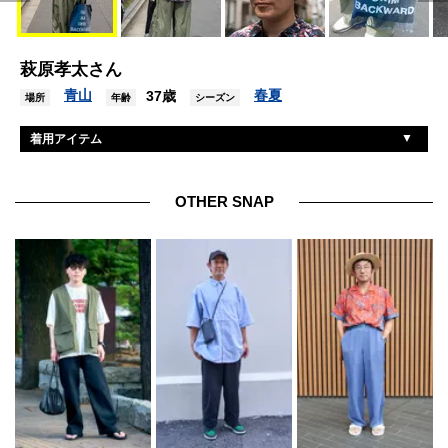
萩原孝太さん
青山
春夏
37歳
場所
年齢
シーズン
着用アイテム
ファクトタム
シャツ
ヘインズ
Tシャツ
OTHER SNAP
ニードルズ
パンツ
ナイキ
シューズ
エディフィス
帽子
ヨシオクボ
バッグ