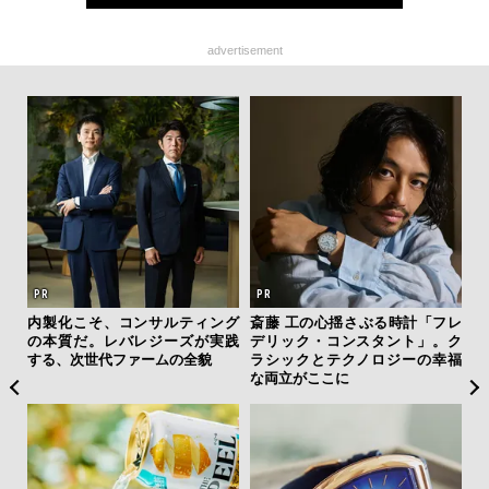
advertisement
を左
内製化こそ、コンサルティング
斎藤 工の心揺さぶる時計「フレ
サン
いと研
の本質だ。レバレジーズが実践
デリック・コンスタント」。ク
と
 Dr
する、次世代ファームの全貌
ラシックとテクノロジーの幸福
も
な両立がここに
4名