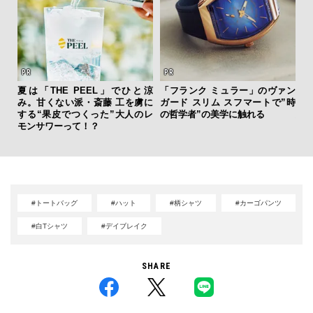
ィン
夏は「THE PEEL」でひと涼
「フランク ミュラー」のヴァン
「
ドウ
み。甘くない派・斎藤 工を虜に
ガード スリム スフマートで”時
グ
百貨
する“果皮でつくった”大人のレ
の哲学者”の美学に触れる
纏
モンサワーって！？
#トートバッグ
#ハット
#柄シャツ
#カーゴパンツ
#白Tシャツ
#デイブレイク
SHARE