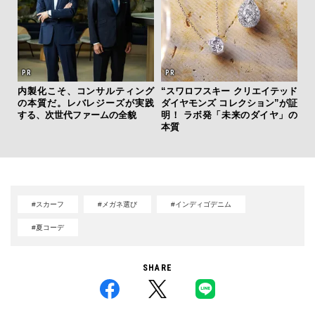
ィン
内製化こそ、コンサルティング
“スワロフスキー クリエイテッド
革
ドウ
の本質だ。レバレジーズが実践
ダイヤモンズ コレクション”が証
スが
百貨
する、次世代ファームの全貌
明！ ラボ発「未来のダイヤ」の
CO
本質
#スカーフ
#メガネ選び
#インディゴデニム
#夏コーデ
SHARE