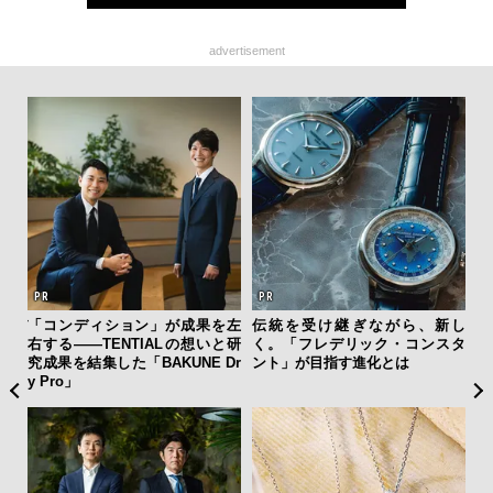
advertisement
ーバ
「コンディション」が成果を左
伝統を受け継ぎながら、新し
サン
測候
右する——TENTIALの想いと研
く。「フレデリック・コンスタ
と
ンラ
究成果を結集した「BAKUNE Dr
ント」が目指す進化とは
も
y Pro」
4名