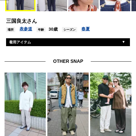
三国良太さん
表参道
春夏
30歳
場所
年齢
シーズン
着用アイテム
リー
オーバーオール
オリジナル
Tシャツ
OTHER SNAP
オールデン
シューズ
ゲルノットリンドナー
眼鏡
ワンイヤーブランド
スカーフ
ノーブランド
アクセサリー
ネーム×ポダ
バングル
ヴィンテージ
リング