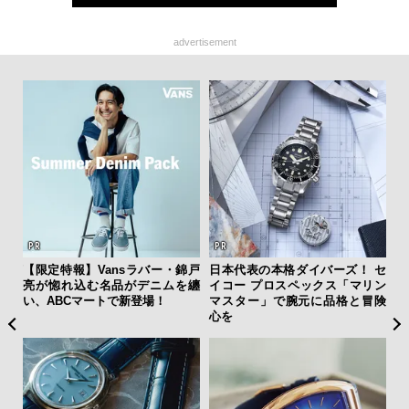
advertisement
ひと涼
【限定特報】Vansラバー・錦戸
日本代表の本格ダイバーズ！ セ
【
虜に
亮が惚れ込む名品がデニムを纏
イコー プロスペックス「マリン
テ
のレ
い、ABCマートで新登場！
マスター」で腕元に品格と冒険
ォ
心を
店