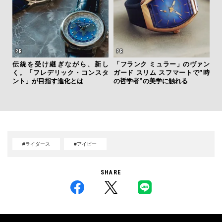
伝統を受け継ぎながら、新し
「フランク ミュラー」のヴァン
斎
く。「フレデリック・コンスタ
ガード スリム スフマートで”時
デ
ント」が目指す進化とは
の哲学者”の美学に触れる
ラ
な
#ライダース
#アイビー
SHARE