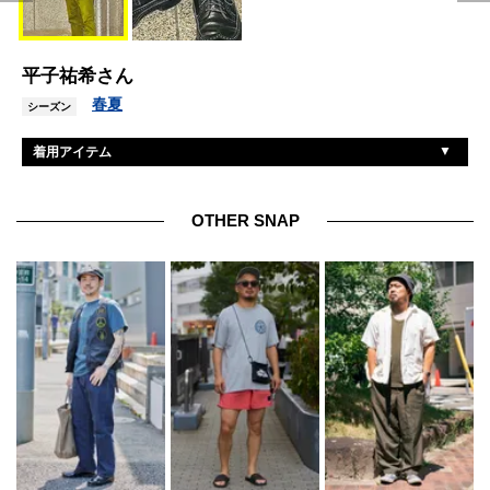
平子祐希さん
春夏
シーズン
着用アイテム
ジェームスグロース
ジャケット
キャルオーライン
ニット
OTHER SNAP
スペルバウンド
パンツ
オールデン
靴