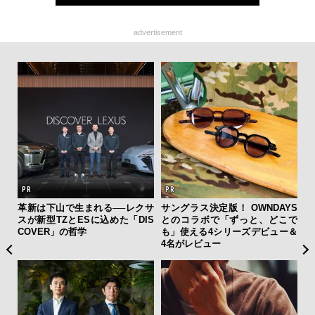
advertisement
テッド
革新は下山で生まれる──レクサ
サングラス決定版！ OWNDAYS
【
”が証
スが新型TZとESに込めた「DIS
とのコラボで「ずっと、どこで
テ
」の
COVER」の哲学
も」使える4シリーズデビュー＆
ォ
4名がレビュー
店