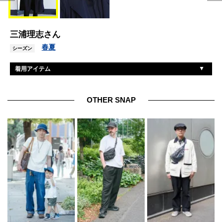
三浦理志さん
春夏
シーズン
着用アイテム
ノーマリー
コート
レッドローブ
スウェット、パンツ
OTHER SNAP
アーバンアイランドソサエティ
Tシャツ
ヴァンズ
スニーカー