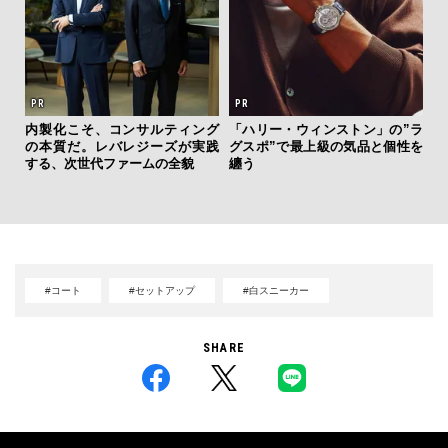
ひと涼
内製化こそ、コンサルティング
「ハリー・ウィンストン」の”ラ
伝
虜に
の本質だ。レバレジーズが実践
グスポ”で最上級の気品と個性を
く
のレ
する、次世代ファームの全貌
纏う
ン
#コート
#セットアップ
#白スニーカー
SHARE