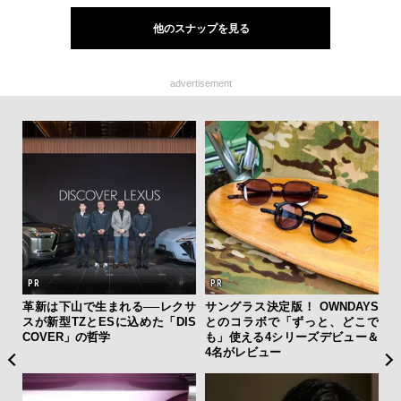
他のスナップを見る
advertisement
を左
革新は下山で生まれる──レクサ
サングラス決定版！ OWNDAYS
夏は
いと研
スが新型TZとESに込めた「DIS
とのコラボで「ずっと、どこで
み
 Dr
COVER」の哲学
も」使える4シリーズデビュー＆
す
4名がレビュー
モ