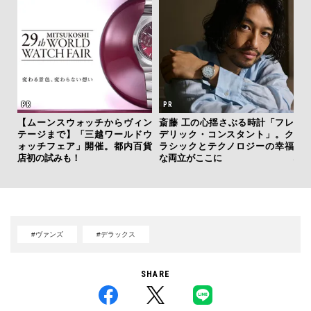
【ムーンスウォッチからヴィン
斎藤 工の心揺さぶる時計「フレ
日
テージまで】「三越ワールドウ
デリック・コンスタント」。ク
イ
ォッチフェア」開催。都内百貨
ラシックとテクノロジーの幸福
マ
店初の試みも！
な両立がここに
心
#ヴァンズ
#デラックス
SHARE