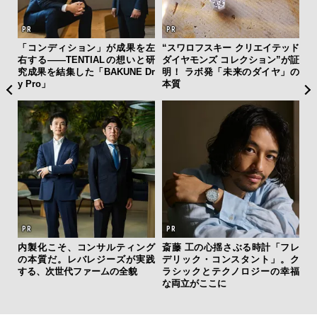
 セ
「コンディション」が成果を左
“スワロフスキー クリエイテッド
伝
リン
右する——TENTIALの想いと研
ダイヤモンズ コレクション”が証
く
冒険
究成果を結集した「BAKUNE Dr
明！ ラボ発「未来のダイヤ」の
ン
y Pro」
本質
「
内製化こそ、コンサルティング
斎藤 工の心揺さぶる時計「フレ
ガー
の本質だ。レバレジーズが実践
デリック・コンスタント」。ク
の哲
する、次世代ファームの全貌
ラシックとテクノロジーの幸福
な両立がここに