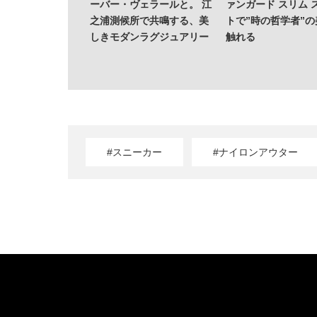
ーバー・ヴェラールと。 江
ァンガード スリム 
之浦測候所で共鳴する、美
トで”時の哲学者”
しきモダンラグジュアリー
触れる
#スニーカー
#ナイロンアウター