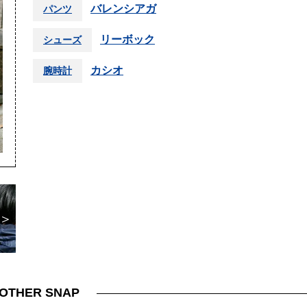
バレンシアガ
パンツ
リーボック
シューズ
カシオ
腕時計
＞
OTHER SNAP