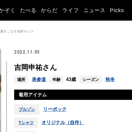
かぞく
たべる
からだ
ライフ
ニュース
Picks
と履きこなす抜群センス
2022.11.05
吉岡申祐さん
表参道
43歳
秋冬
場所
年齢
シーズン
着用アイテム
リーボック
ブルゾン
オリジナル（自作）
Tシャツ