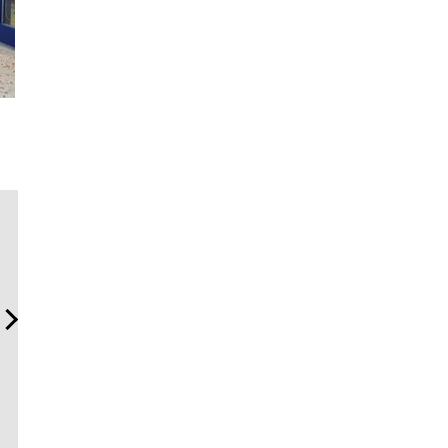
【限定特報】Vansラバー・
内製化こそ、コンサルティ
「ハリー