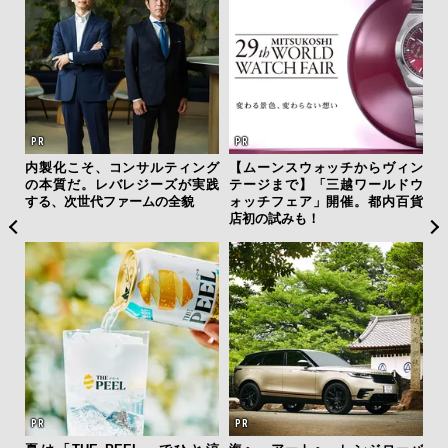
を左
内製化こそ、コンサルティング
【ムーンスウォッチからヴィン
「
いと研
の本質だ。レバレジーズが実践
テージまで】「三越ワールドウ
グ
 Dr
する、次世代ファームの全貌
ォッチフェア」開催。都内百貨
纏
店初の試みも！