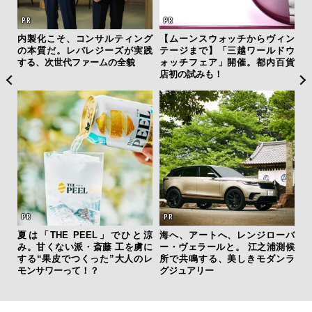
を左
内製化こそ、コンサルティング
【ムーンスウォッチからヴィン
「
いと研
の本質だ。レバレジーズが実践
テージまで】「三越ワールドウ
グ
 Dr
する、次世代ファームの全貌
ォッチフェア」開催。都内百貨
纏
店初の試みも！
夏は「THE PEEL」でひと涼
海へ、アートへ、レンジローバ
“ス
み。甘くない派・斎藤 工を虜に
ー・ヴェラールと。 江之浦測候
ダイ
する“果皮でつくった”大人のレ
所で共鳴する、美しきモダンラ
明
モンサワーって！？
グジュアリー
本