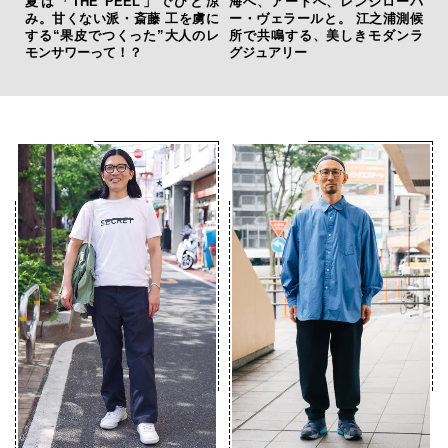
夏は「THE PEEL」でひと涼
海へ、アートへ、レンジローバ
“ス
み。甘くない派・斎藤 工を虜に
ー・ヴェラールと。 江之浦測候
ダイ
する“果皮でつくった”大人のレ
所で共鳴する、美しきモダンラ
明
モンサワーって！？
グジュアリー
本