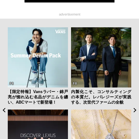
advertisement
ひと涼
【限定特報】Vansラバー・錦戸
内製化こそ、コンサルティング
伝
虜に
亮が惚れ込む名品がデニムを纏
の本質だ。レバレジーズが実践
く
のレ
い、ABCマートで新登場！
する、次世代ファームの全貌
ン