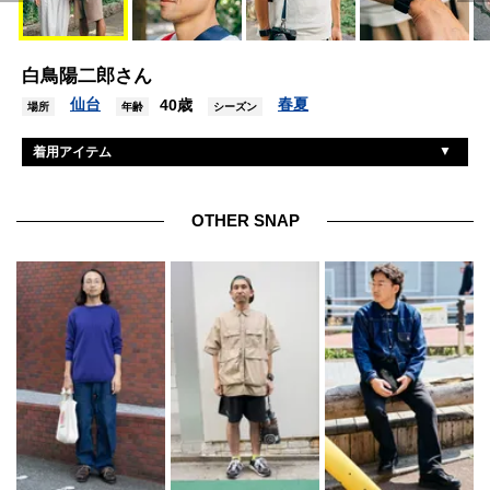
白鳥陽二郎さん
仙台
春夏
40歳
場所
年齢
シーズン
着用アイテム
ムジラボ
Tシャツ
ムジラボ
パンツ
OTHER SNAP
ザノースフェイス
シューズ
ムジラボ
帽子
ベルコム
眼鏡