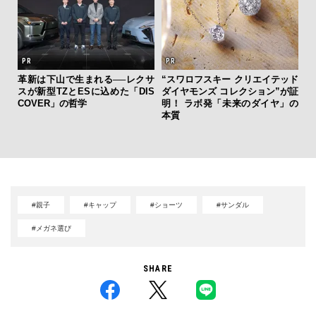
革新は下山で生まれる──レクサ
“スワロフスキー クリエイテッド
スが新型TZとESに込めた「DIS
ダイヤモンズ コレクション”が証
「
COVER」の哲学
明！ ラボ発「未来のダイヤ」の
右す
本質
究成
y P
#親子
#キャップ
#ショーツ
#サンダル
#メガネ選び
SHARE