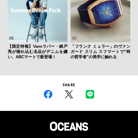
“ス
【限定特報】Vansラバー・錦戸
「フランク ミュラー」のヴァン
ダイ
亮が惚れ込む名品がデニムを纏
ガード スリム スフマートで”時
明
い、ABCマートで新登場！
の哲学者”の美学に触れる
本
SHARE