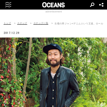
advertisement
トップ
スナップ
スナップ一覧
古着の革ジャン×デニムという王道。ロールア
2017.12.29