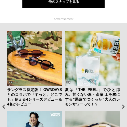
他のスナップを見る
advertisement
 セ
サングラス決定版！ OWNDAYS
夏は「THE PEEL」でひと涼
伝
リン
とのコラボで「ずっと、どこで
み。甘くない派・斎藤 工を虜に
く
冒険
も」使える4シリーズデビュー＆
する“果皮でつくった”大人のレ
ン
4名がレビュー
モンサワーって！？