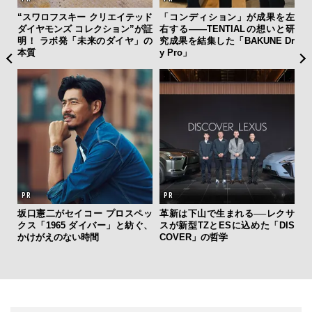
“スワロフスキー クリエイテッド
「コンディション」が成果を左
内
ダイヤモンズ コレクション”が証
右する——TENTIALの想いと研
の
明！ ラボ発「未来のダイヤ」の
究成果を結集した「BAKUNE Dr
す
本質
y Pro」
坂口憲二がセイコー プロスペッ
革新は下山で生まれる──レクサ
夏は
クス「1965 ダイバー」と紡ぐ、
スが新型TZとESに込めた「DIS
み
かけがえのない時間
COVER」の哲学
す
モ