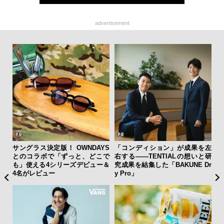
advertisement
テッド
サングラス決定版！ OWNDAYS
「コンディション」が成果を左
日
”が証
とのコラボで「ずっと、どこで
右する——TENTIALの想いと研
イ
」の
も」使える4シリーズデビュー＆
究成果を結集した「BAKUNE Dr
マ
4名がレビュー
y Pro」
心