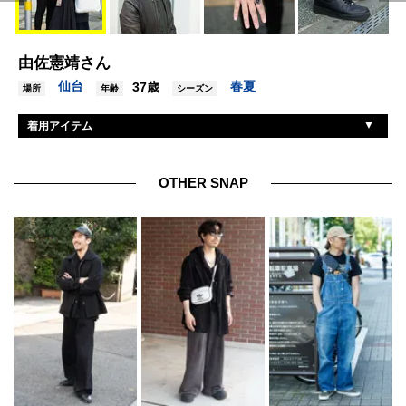
由佐憲靖さん
仙台
春夏
37歳
場所
年齢
シーズン
着用アイテム
ディーゼル
ブルゾン
ユニクロ
パンツ
OTHER SNAP
ユニクロ
カットソー
ナイキ
シューズ
ビームス
帽子
不明
アクセサリー
アップル
腕時計