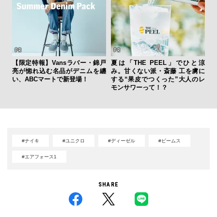
【限定特報】Vansラバー・錦戸
夏は「THE PEEL」でひと涼
革
亮が惚れ込む名品がデニムを纏
み。甘くない派・斎藤 工を虜に
スが
い、ABCマートで新登場！
する“果皮でつくった”大人のレ
CO
モンサワーって！？
#ナイキ
#ユニクロ
#ディーゼル
#ビームス
#エアフォース1
SHARE