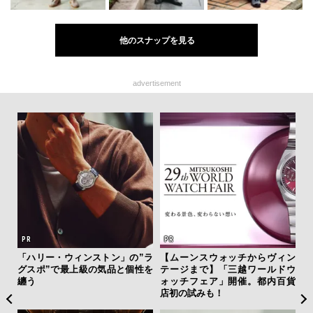
他のスナップを見る
advertisement
フレ
「ハリー・ウィンストン」の”ラ
【ムーンスウォッチからヴィン
内
。ク
グスポ”で最上級の気品と個性を
テージまで】「三越ワールドウ
の
幸福
纏う
ォッチフェア」開催。都内百貨
す
店初の試みも！