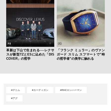
革新は下山で生まれる──レクサ
「フランク ミュラー」のヴァン
【限
スが新型TZとESに込めた「DIS
ガード スリム スフマートで”時
亮
COVER」の哲学
の哲学者”の美学に触れる
い、
#デニム
#カーディガン
#RHCロンハーマン
#アグ