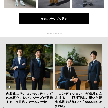
他のスナップを見る
advertisement
フレ
内製化こそ、コンサルティング
「コンディション」が成果を左
「
。ク
の本質だ。レバレジーズが実践
右する——TENTIALの想いと研
ガー
幸福
する、次世代ファームの全貌
究成果を結集した「BAKUNE Dr
の哲
y Pro」