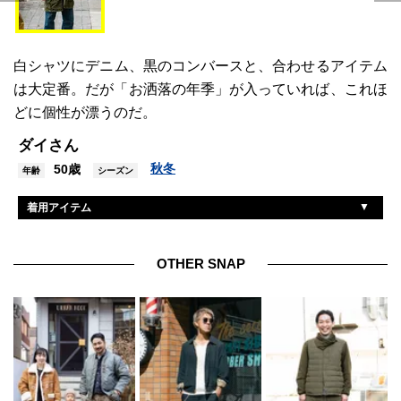
白シャツにデニム、黒のコンバースと、合わせるアイテム
は大定番。だが「お洒落の年季」が入っていれば、これほ
どに個性が漂うのだ。
ダイさん
秋冬
50歳
年齢
シーズン
着用アイテム
ネペンテス
コート
リーバイス
デニム
OTHER SNAP
無印良品
シャツ
コンバース
スニーカー