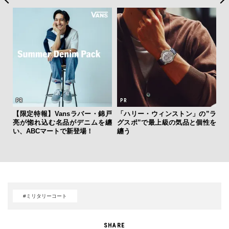
【限定特報】Vansラバー・錦戸
「ハリー・ウィンストン」の”ラ
【
亮が惚れ込む名品がデニムを纏
グスポ”で最上級の気品と個性を
テ
い、ABCマートで新登場！
纏う
ォ
店
#ミリタリーコート
SHARE