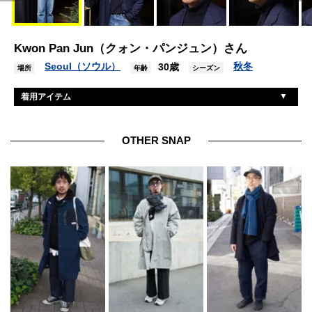
Kwon Pan Jun（クォン・パンジュン）さん
Seoul（ソウル）
秋冬
30歳
場所
年齢
シーズン
着用アイテム
ファースタンビスポーク
ジャケット
フランネル
ニット
OTHER SNAP
サンローラン
デニム
エドワードグリーン
シューズ
リガーズ
眼鏡
レターズ
ベルト