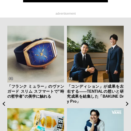
advertisement
新し
「フランク ミュラー」のヴァン
「コンディション」が成果を左
斎
スタ
ガード スリム スフマートで”時
右する——TENTIALの想いと研
デ
の哲学者”の美学に触れる
究成果を結集した「BAKUNE Dr
ラ
y Pro」
な