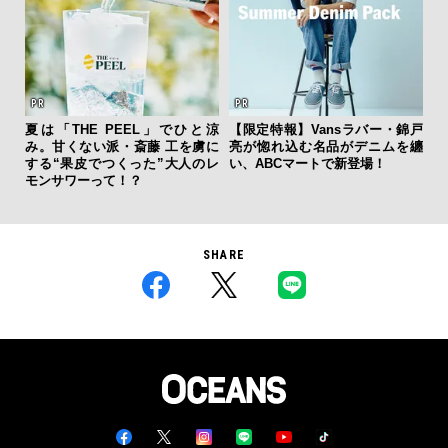
夏は「THE PEEL」でひと涼
【限定特報】Vansラバー・錦戸
サン
み。甘くない派・斎藤 工を虜に
亮が惚れ込む名品がデニムを纏
と
する“果皮でつくった”大人のレ
い、ABCマートで新登場！
も
モンサワーって！？
4名
SHARE