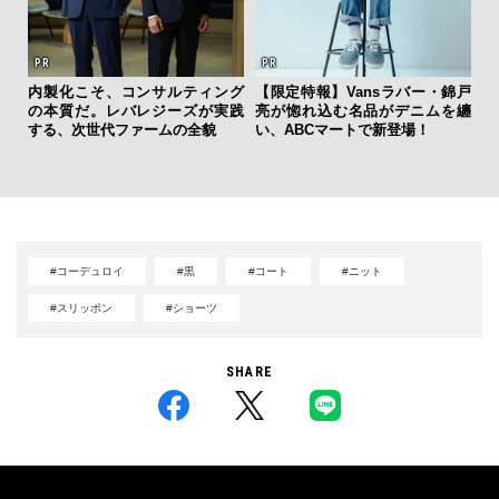
内製化こそ、コンサルティング
【限定特報】Vansラバー・錦戸
「
の本質だ。レバレジーズが実践
亮が惚れ込む名品がデニムを纏
右す
する、次世代ファームの全貌
い、ABCマートで新登場！
究成
y P
#コーデュロイ
#黒
#コート
#ニット
#スリッポン
#ショーツ
SHARE