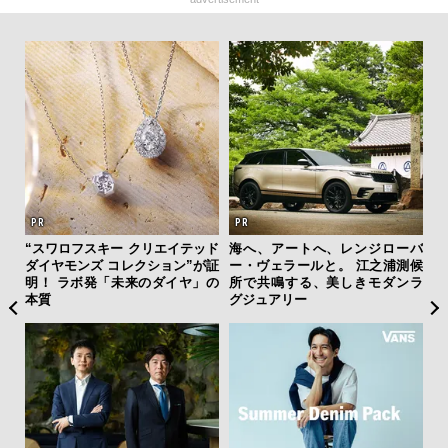
ィン
“スワロフスキー クリエイテッド
海へ、アートへ、レンジローバ
「
ドウ
ダイヤモンズ コレクション”が証
ー・ヴェラールと。 江之浦測候
ガー
百貨
明！ ラボ発「未来のダイヤ」の
所で共鳴する、美しきモダンラ
の哲
本質
グジュアリー