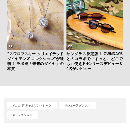
“スワロフスキー クリエイテッド
サングラス決定版！ OWNDAYS
ダイヤモンズ コレクション”が証
とのコラボで「ずっと、どこで
内
明！ ラボ発「未来のダイヤ」の
も」使える4シリーズデビュー＆
の
本質
4名がレビュー
す
#コム デ ギャルソン・シャツ
#シェーヌダンクル
#トラクション