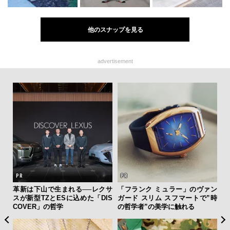
他のスナップを見る
advertisement
ィン
革新は下山で生まれる──レクサ
「フランク ミュラー」のヴァン
斎
ドウ
スが新型TZとESに込めた「DIS
ガード スリム スフマートで”時
デ
百貨
COVER」の哲学
の哲学者”の美学に触れる
ラ
な