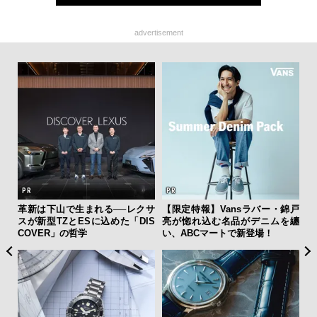
advertisement
”ラ
革新は下山で生まれる──レクサ
【限定特報】Vansラバー・錦戸
夏は
性を
スが新型TZとESに込めた「DIS
亮が惚れ込む名品がデニムを纏
み
COVER」の哲学
い、ABCマートで新登場！
す
モ