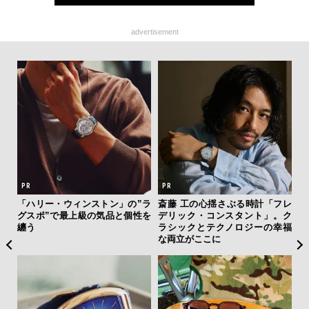
advertisement
ひと涼
「ハリー・ウィンストン」の”ラ
斎藤 工の心揺さぶる時計「フレ
【
虜に
グスポ”で最上級の気品と個性を
デリック・コンスタント」。ク
テ
のレ
纏う
ラシックとテクノロジーの幸福
ォ
な両立がここに
店