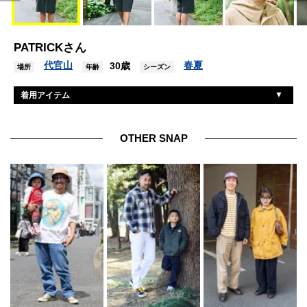
PATRICKさん
代官山
春夏
30歳
場所
年齢
シーズン
着用アイテム
古着
帽子
モスコット
眼鏡
OTHER SNAP
ユニクロ
ジャケット
ユニクロ
Tシャツ
ニューバランス
パンツ
ティソ
腕時計
ニューバランス
シューズ