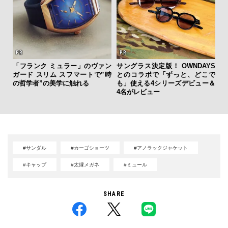
クサ
「フランク ミュラー」のヴァン
サングラス決定版！ OWNDAYS
内
DIS
ガード スリム スフマートで”時
とのコラボで「ずっと、どこで
の
の哲学者”の美学に触れる
も」使える4シリーズデビュー＆
す
4名がレビュー
#サンダル
#カーゴショーツ
#アノラックジャケット
#キャップ
#太縁メガネ
#ミュール
SHARE