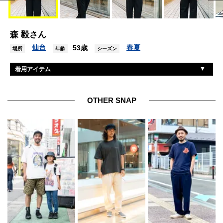
森 毅さん
仙台
春夏
53歳
場所
年齢
シーズン
着用アイテム
不明
帽子
金子眼鏡
眼鏡
OTHER SNAP
コーヘン
ニット
ユナイテッドアローズ
パンツ
カルティエ
腕時計
不明
リング
ルイヴィトン
シューズ