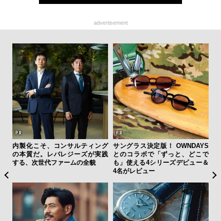
advertisement
内製化こそ、コンサルティング
サングラス決定版！ OWNDAYS
革
の本質だ。レバレジーズが実践
とのコラボで「ずっと、どこで
スが
する、次世代ファームの全貌
も」使える4シリーズデビュー＆
CO
4名がレビュー