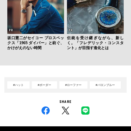
坂口憲二がセイコー プロスペッ
伝統を受け継ぎながら、新し
【
クス「1965 ダイバー」と紡ぐ、
く。「フレデリック・コンスタ
テ
かけがえのない時間
ント」が目指す進化とは
ォ
店
#ハット
#ボーダー
#ローファー
#バロンブルー
SHARE