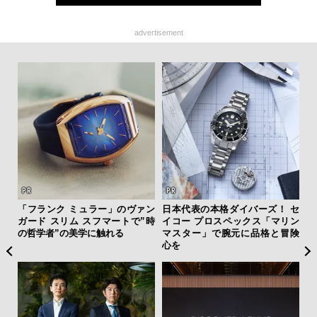
advertisement
フレ
「フランク ミュラー」のヴァン
日本代表の本格ダイバーズ！ セ
【
。ク
ガード スリム スフマートで”時
イコー プロスペックス「マリン
テ
幸福
の哲学者”の美学に触れる
マスター」で腕元に品格と冒険
ォ
心を
店