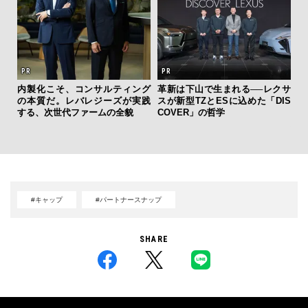
内製化こそ、コンサルティング
革新は下山で生まれる──レクサ
“ス
の本質だ。レバレジーズが実践
スが新型TZとESに込めた「DIS
ダイ
する、次世代ファームの全貌
COVER」の哲学
明
本
#キャップ
#パートナースナップ
SHARE