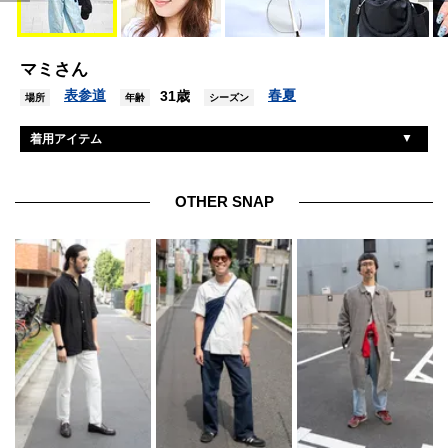
マミさん
表参道
春夏
31歳
場所
年齢
シーズン
着用アイテム
マーティンキム
帽子
ブルーエレファント
眼鏡
OTHER SNAP
ユニクロ
Tシャツ
ハンアンスン
キャミソール
不明
デニム
不明
ベルト
コロニートゥーワンスリーナイン
バッグ
チュクラ
シューズ