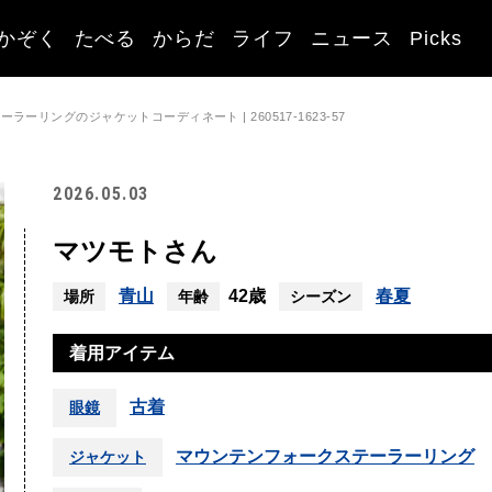
かぞく
たべる
からだ
ライフ
ニュース
Picks
ーリングのジャケットコーディネート | 260517-1623-57
2026.05.03
マツモトさん
青山
42歳
春夏
場所
年齢
シーズン
着用アイテム
古着
眼鏡
マウンテンフォークステーラーリング
ジャケット