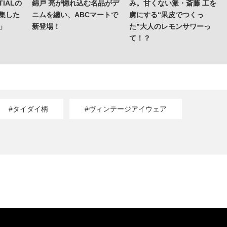
IALの
錦戸 亮が惚れ込む名品がデ
み。甘くない派・斎藤 工を
集した
ニムを纏い、ABCマートで
虜にする“果皮でつくっ
o」
新登場！
た”大人のレモンサワーっ
て！？
#タイダイ柄
#ヴィンテージアイウェア