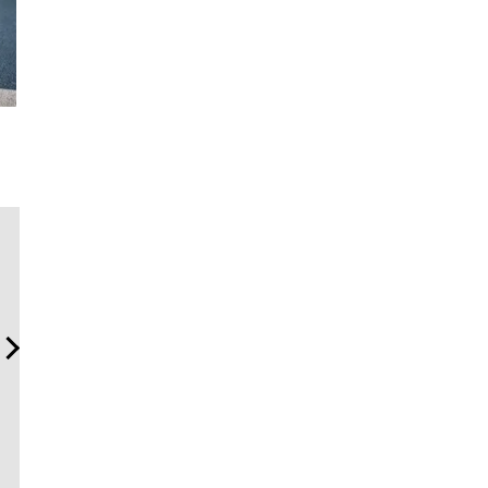
日本代表の本格ダイバー
革新は下山で生まれる──レ
サングラス