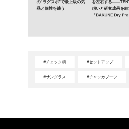
の”ラグスポ”で最上級の気
を左右する——TENT
品と個性を纏う
想いと研究成果を結
「BAKUNE Dry Pr
#チェック柄
#セットアップ
#サングラス
#チャッカブーツ