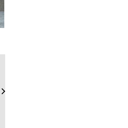
【ムーンスウォッチからヴ
【限定特報】Vansラバー・
“スワロフ