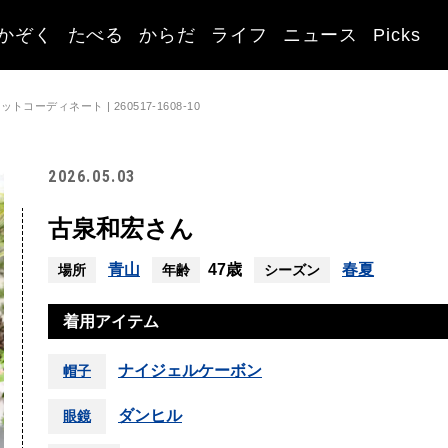
かぞく
たべる
からだ
ライフ
ニュース
Picks
ーディネート | 260517-1608-10
2026.05.03
古泉和宏さん
青山
47歳
春夏
場所
年齢
シーズン
着用アイテム
ナイジェルケーボン
帽子
ダンヒル
眼鏡