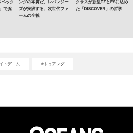
スペック
ングの本質だ。レバレジー
クサスが新型TZとESに込め
」で腕
ズが実践する、次世代ファ
た「DISCOVER」の哲学
ームの全貌
ワイトデニム
#トゥアレグ