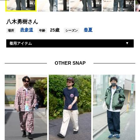
八木勇樹さん
表参道
春夏
25歳
場所
年齢
シーズン
着用アイテム
フォーティセブン
帽子
カーニー
眼鏡
OTHER SNAP
古着
ネックレス
リー
オールインワン
セントジェームス
Tシャツ
古着
エプロン
エルエルビーン×フローフォールド
バッグ
カシオ
腕時計
古着
リング
コンズ×ポップトレーディングカンパニー
シューズ