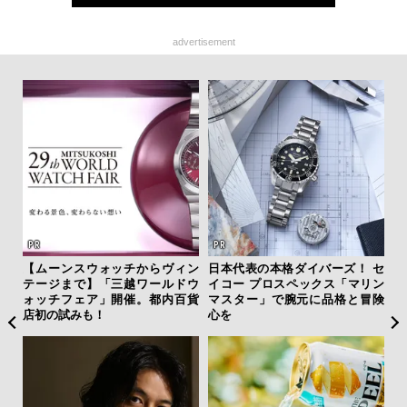
advertisement
を左
【ムーンスウォッチからヴィン
日本代表の本格ダイバーズ！ セ
内
いと研
テージまで】「三越ワールドウ
イコー プロスペックス「マリン
の
 Dr
ォッチフェア」開催。都内百貨
マスター」で腕元に品格と冒険
す
店初の試みも！
心を