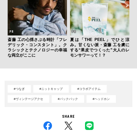
海
斎藤 工の心揺さぶる時計「フレ
夏は「THE PEEL」でひと涼
ー
デリック・コンスタント」。ク
み。甘くない派・斎藤 工を虜に
所
ラシックとテクノロジーの幸福
する“果皮でつくった”大人のレ
グ
な両立がここに
モンサワーって！？
#つなぎ
#ニットキャップ
#コラボアイテム
#ヴィンテージアクセ
#バックパック
#ヘッドホン
SHARE