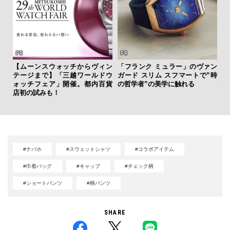
日
【ムーンスウォッチからヴィン
「フランク ミュラー」のヴァン
イ
テージまで】「三越ワールドウ
ガード スリム スフマートで”時
マ
ォッチフェア」開催。都内百貨
の哲学者”の美学に触れる
心
店初の試みも！
#ナバホ
#スウェットシャツ
#コラボアイテム
#巾着バッグ
#キャップ
#チェック柄
#ショートパンツ
#柄パンツ
SHARE