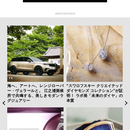
advertisement
フレ
海へ、アートへ、レンジローバ
“スワロフスキー クリエイテッド
伝
。ク
ー・ヴェラールと。 江之浦測候
ダイヤモンズ コレクション”が証
く
幸福
所で共鳴する、美しきモダンラ
明！ ラボ発「未来のダイヤ」の
ン
グジュアリー
本質