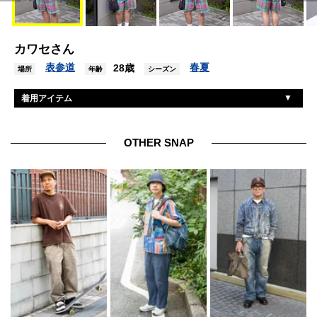
カワセさん
表参道
春夏
28歳
場所
年齢
シーズン
着用アイテム
古着
スウェット
古着
パンツ
OTHER SNAP
ナイキ×ジャックムス
シューズ
古着
帽子
イエローズプラス
眼鏡
トーガ×アウトドアプロダクツ
バッグ
ティファニー
リング
ラルフローレン
リング2
不明
リング3