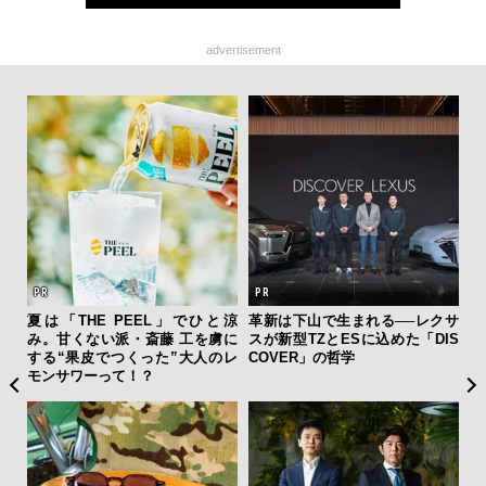
advertisement
ーバ
夏は「THE PEEL」でひと涼
革新は下山で生まれる──レクサ
「
測候
み。甘くない派・斎藤 工を虜に
スが新型TZとESに込めた「DIS
ガー
ンラ
する“果皮でつくった”大人のレ
COVER」の哲学
の哲
モンサワーって！？