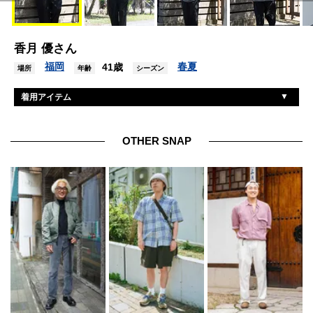
香月 優さん
福岡
春夏
41歳
場所
年齢
シーズン
着用アイテム
ポータークラシック
Tシャツ
ポータークラシック
パンツ
OTHER SNAP
ナイキ
シューズ
ニューエラ
帽子
ロレックス
腕時計