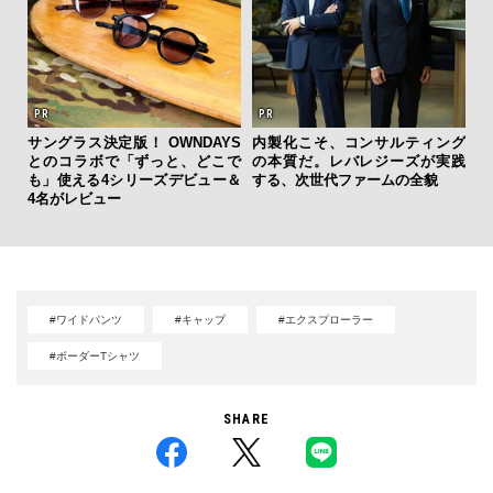
新し
サングラス決定版！ OWNDAYS
内製化こそ、コンサルティング
「
スタ
とのコラボで「ずっと、どこで
の本質だ。レバレジーズが実践
右す
も」使える4シリーズデビュー＆
する、次世代ファームの全貌
究成
4名がレビュー
y P
#ワイドパンツ
#キャップ
#エクスプローラー
#ボーダーTシャツ
SHARE